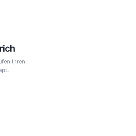
rich
üfen Ihren
ept.