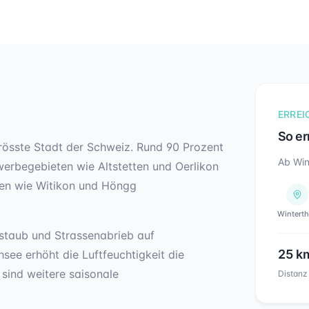
ERREI
So er
grösste Stadt der Schweiz. Rund 90 Prozent
Ab Win
erbegebieten wie Altstetten und Oerlikon
gen wie Witikon und Höngg
Winterth
staub und Strassenabrieb auf
25
k
see erhöht die Luftfeuchtigkeit die
 sind weitere saisonale
Distanz