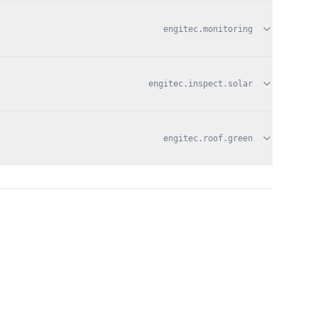
engitec.monitoring
engitec.inspect.solar
engitec.roof.green