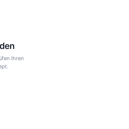
den
üfen Ihren
ept.