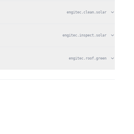
engitec.clean.solar
engitec.inspect.solar
engitec.roof.green