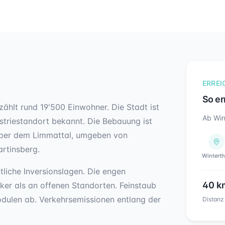
ERREI
So er
ählt rund 19'500 Einwohner. Die Stadt ist
Ab Win
striestandort bekannt. Die Bebauung ist
gt über dem Limmattal, umgeben von
rtinsberg.
Winterth
tliche Inversionslagen. Die engen
40
k
rker als an offenen Standorten. Feinstaub
odulen ab. Verkehrsemissionen entlang der
Distanz