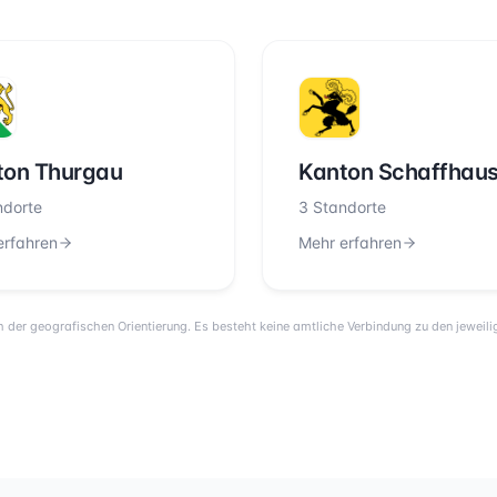
ton Thurgau
Kanton Schaffhau
ndorte
3 Standorte
erfahren
Mehr erfahren
 der geografischen Orientierung. Es besteht keine amtliche Verbindung zu den jewei