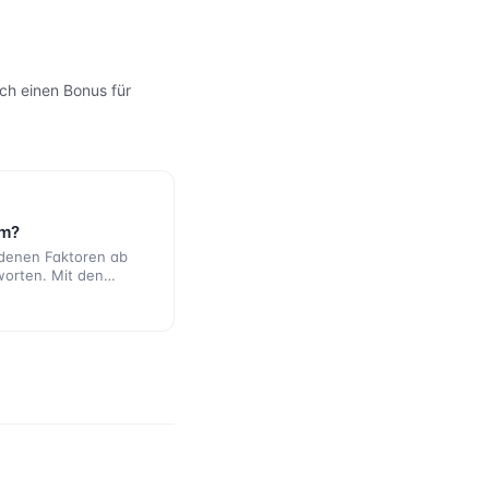
ich einen Bonus für
om?
iedenen Faktoren ab
worten. Mit den
tärker vom Strommarkt
die Vergütung heute
 Ihrer Solaranlage