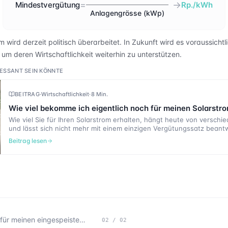
=
→
Mindestvergütung
Rp./kWh
Anlagengrösse (kWp)
wird derzeit politisch überarbeitet. In Zukunft wird es voraussichtl
um deren Wirtschaftlichkeit weiterhin zu unterstützen.
ERESSANT SEIN KÖNNTE
BEITRAG
·
Wirtschaftlichkeit
·
8 Min.
Wie viel bekomme ich eigentlich noch für meinen Solarstr
Wie viel Sie für Ihren Solarstrom erhalten, hängt heute von versch
und lässt sich nicht mehr mit einem einzigen Vergütungssatz beant
Änderungen per 1. Januar 2027 wird das Vergütungssystem noch s
Beitrag lesen
abhängig und damit komplexer. In diesem Artikel erfahren Sie, wie 
funktioniert, was sich 2027 verändert und wie Sie möglichst viel aus
herausholen können.
Wie viel bekomme ich für meinen eingespeisten Solarstrom?
02
/
02