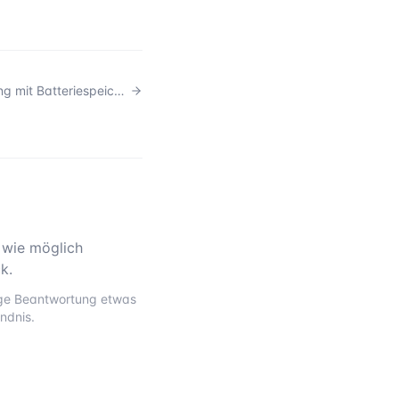
Lohnt sich eine Nachrüstung mit Batteriespeicher?
 wie möglich
k.
tige Beantwortung etwas
ndnis.