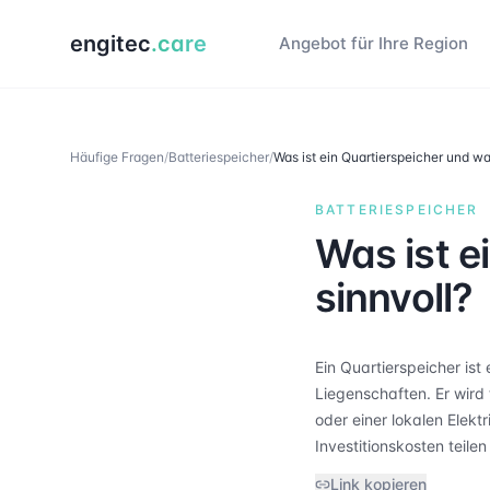
engitec
.care
Angebot für Ihre Region
Häufige Fragen
/
Batteriespeicher
/
Was ist ein Quartierspeicher und wan
BATTERIESPEICHER
Was ist e
sinnvoll?
Ein Quartierspeicher ist
Liegenschaften. Er wir
oder einer lokalen Elek
Investitionskosten teile
Link kopieren