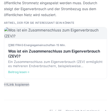
öffentliche Stromnetz eingespeist werden muss. Dadurch
steigt der Eigenverbrauch und der Strombezug aus dem
öffentlichen Netz wird reduziert.
ARTIKEL, DER FÜR SIE INTERESSANT SEIN KÖNNTE
BEITRAG
·
Energiegemeinschaften
·
15 Min.
Was ist ein Zusammenschluss zum Eigenverbrauch
(ZEV)?
Ein Zusammenschluss zum Eigenverbrauch (ZEV) ermöglicht
es mehreren Endverbrauchern, beispielsweise
Bewohnenden eines Mehrfamilienhauses oder
Beitrag lesen
Unternehmen in einem Gewerbegebäude, den Strom einer
gemeinsamen Photovoltaikanlage gemeinsam zu nutzen.
Statt den erzeugten Solarstrom direkt ins öffentliche
Link kopieren
Stromnetz einzuspeisen, wird er zunächst innerhalb des
Gebäudes verbraucht. Dadurch kann ein grösserer Anteil
der selbst produzierten Energie vor Ort genutzt werden.
Dies senkt die Stromkosten der Beteiligten und verbessert
gleichzeitig die Wirtschaftlichkeit der Photovoltaikanlage.
01
/
06