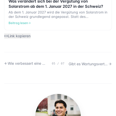
Was verändert sich bei der Vergütung von
Solarstrom ab dem 1. Januar 2027 in der Schweiz?
Ab dem 1. Januar 2027 wird die Vergütung von Solarstrom in
der Schweiz grundlegend angepasst. Statt des
quartalsweise gemittelten Referenzmarktpreises soll künftig
Beitrag lesen
der stündliche Spotmarktpreis zum Zeitpunkt der
Einspeisung massgebend sein. Gleichzeitig bleibt die
gesetzliche Minimalvergütung bestehen, funktioniert jedoch
Link kopieren
künftig anders als heute. In diesem Artikel erfahren Sie,
was sich konkret verändert und welche Auswirkungen dies
auf bestehende und neue Photovoltaikanlagen haben kann.
Wie verbessert eine professionelle Betreuung die Wirtschaftlichkeit meiner Photovoltaikanlage?
Gibt es Wartungsverträge für langfristige Betreuung?
05
/
07