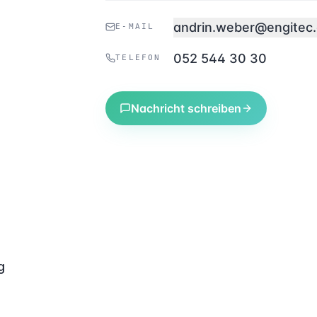
andrin.weber@engitec
E-MAIL
052 544 30 30
TELEFON
Nachricht schreiben
g