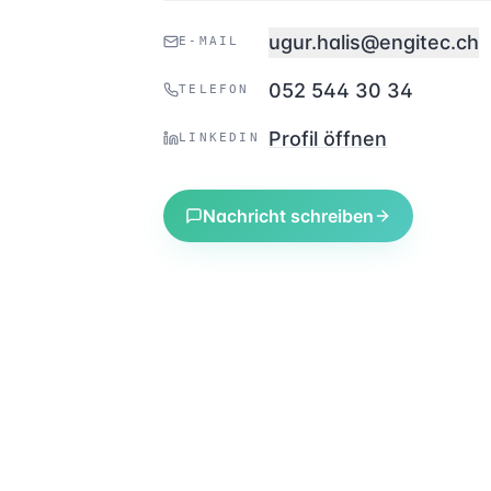
ugur.halis@engitec.ch
E-MAIL
052 544 30 34
TELEFON
Profil öffnen
LINKEDIN
Nachricht schreiben