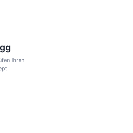
lgg
üfen Ihren
ept.