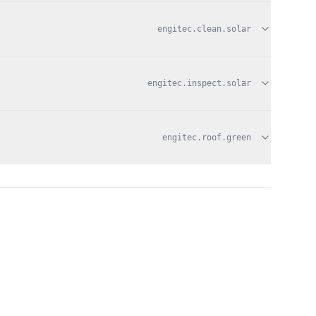
engitec.clean.solar
engitec.inspect.solar
engitec.roof.green