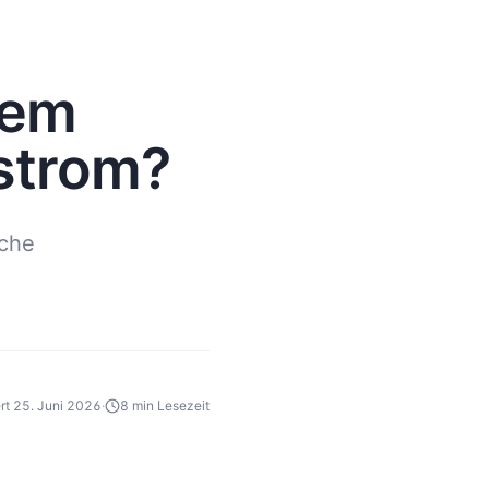
dem
rstrom?
lche
ert
25. Juni 2026
·
8 min
Lesezeit