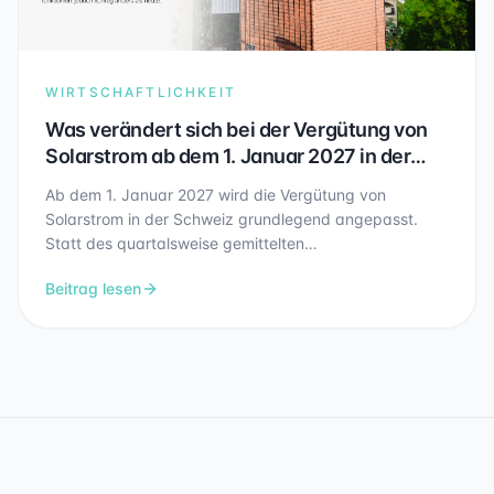
WIRTSCHAFTLICHKEIT
Was verändert sich bei der Vergütung von
Solarstrom ab dem 1. Januar 2027 in der
Schweiz?
Ab dem 1. Januar 2027 wird die Vergütung von
Solarstrom in der Schweiz grundlegend angepasst.
Statt des quartalsweise gemittelten
Referenzmarktpreises soll künftig der stündliche
Beitrag lesen
Spotmarktpreis zum Zeitpunkt der Einspeisung
massgebend sein. Gleichzeitig bleibt die gesetzliche
Minimalvergütung bestehen, funktioniert jedoch künftig
anders als heute. In diesem Artikel erfahren Sie, was
sich konkret verändert und welche Auswirkungen dies
auf bestehende und neue Photovoltaikanlagen haben
kann.