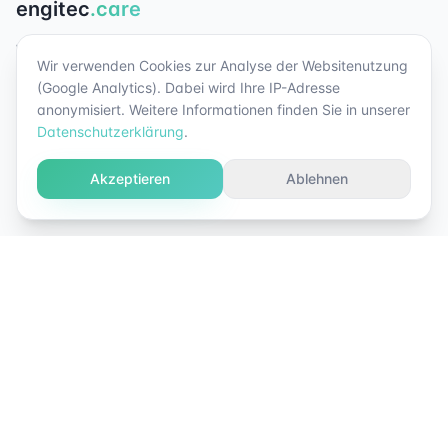
engitec
.care
Wartung, Pflege und Optimierung für Ihr
Wir verwenden Cookies zur Analyse der Websitenutzung
Energiesystem. Damit Ihre Anlage zuverlässig
(Google Analytics). Dabei wird Ihre IP-Adresse
läuft und wirtschaftlich bleibt.
anonymisiert. Weitere Informationen finden Sie in unserer
Datenschutzerklärung
.
engitec AG
Klosterstrasse 34
8406 Winterthur
Akzeptieren
Ablehnen
Leistungen
Überwachung
Reinigung & Pflege
Prüfung & Kontrolle
Optimierung
Dachpflege