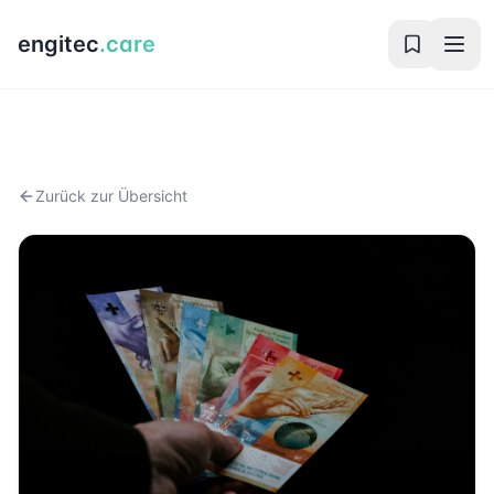
engitec
.care
Zurück zur Übersicht