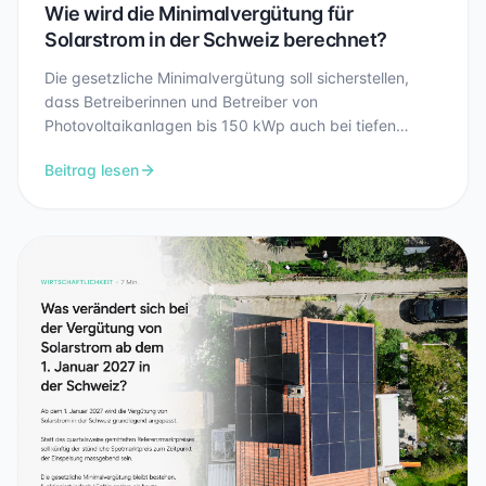
Wie wird die Minimalvergütung für
Solarstrom in der Schweiz berechnet?
Die gesetzliche Minimalvergütung soll sicherstellen,
dass Betreiberinnen und Betreiber von
Photovoltaikanlagen bis 150 kWp auch bei tiefen
Marktpreisen eine Mindestvergütung für ihren
Beitrag lesen
eingespeisten Solarstrom erhalten. Damit soll die
Wirtschaftlichkeit kleinerer und mittlerer Solaranlagen
besser abgesichert werden. In diesem Artikel erfahren
Sie, wie die Minimalvergütung berechnet wird, welche
Vergütung für Ihre Anlage gilt und was sich ab dem 1.
Januar 2027 verändert.