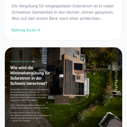
Die Vergütung für eingespeisten Solarstrom ist in vielen
Schweizer Gemeinden in den letzten Jahren gesunken.
Was auf den ersten Blick nach einer schlechten
Nachricht klingt, ist vor allem eine Folge des Erfolgs der
Beitrag lesen
Photovoltaik. Warum die Einspeisevergütung sinkt und
weshalb der Eigenverbrauch dadurch immer wichtiger
wird, erfahren Sie in diesem Beitrag.