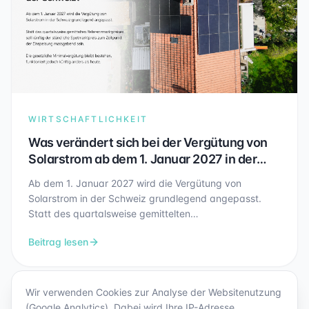
WIRTSCHAFTLICHKEIT
Was verändert sich bei der Vergütung von
Solarstrom ab dem 1. Januar 2027 in der
Schweiz?
Ab dem 1. Januar 2027 wird die Vergütung von
Solarstrom in der Schweiz grundlegend angepasst.
Statt des quartalsweise gemittelten
Referenzmarktpreises soll künftig der stündliche
Beitrag lesen
Spotmarktpreis zum Zeitpunkt der Einspeisung
massgebend sein. Gleichzeitig bleibt die gesetzliche
Minimalvergütung bestehen, funktioniert jedoch künftig
anders als heute. In diesem Artikel erfahren Sie, was
Wir verwenden Cookies zur Analyse der Websitenutzung
sich konkret verändert und welche Auswirkungen dies
(Google Analytics). Dabei wird Ihre IP-Adresse