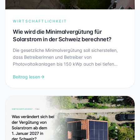
WIRTSCHAFTLICHKEIT
Wie wird die Minimalvergütung für
Solarstrom in der Schweiz berechnet?
Die gesetzliche Minimalvergütung soll sicherstellen,
dass Betreiberinnen und Betreiber von
Photovoltaikanlagen bis 150 kWp auch bei tiefen
Marktpreisen eine Mindestvergütung für ihren
Beitrag lesen
eingespeisten Solarstrom erhalten. Damit soll die
Wirtschaftlichkeit kleinerer und mittlerer Solaranlagen
besser abgesichert werden. In diesem Artikel erfahren
Sie, wie die Minimalvergütung berechnet wird, welche
Vergütung für Ihre Anlage gilt und was sich ab dem 1.
Januar 2027 verändert.